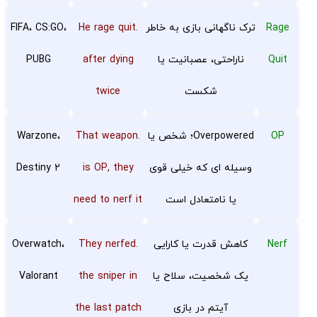
Rage
ترک ناگهانی بازی به خاطر
.He rage quit
FIFA، CS:GO،
Quit
ناراحتی، عصبانیت یا
after dying
PUBG
شکست
twice
OP
Overpowered؛ شخص یا
.That weapon
Warzone،
وسیله ای که خیلی قوی
is OP, they
Destiny 2
یا نامتعادل است
need to nerf it
Nerf
کاهش قدرت یا کارایی
.They nerfed
Overwatch،
یک شخصیت، سلاح یا
the sniper in
Valorant
آیتم در بازی
the last patch