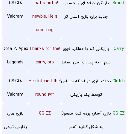
Smurf
بازیکن حرفه ای با حساب
!That’s not a
CS:GO،
جدید برای بازی آسان تر
newbie. He’s
Valorant
smurfing
Carry
بازیکنی که با عملکرد قوی
!Thanks for the
Dota 2، Apex
تیم را به پیروزی می رساند
carry, bro
Legends
Clutch
نجات بازی در لحظه حساس
!He clutched the
CS:GO،
توسط یک بازیکن
round 1v3
Valorant
GG EZ
بازی آسان برده شد؛ معمولاً
GG EZ
بازی های
به شکل کنایه آمیز
رقابتی تیمی