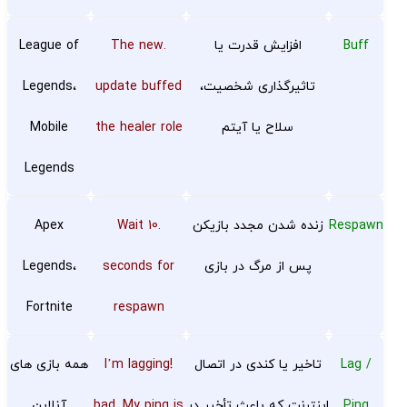
Buff
افزایش قدرت یا
.The new
League of
تاثیرگذاری شخصیت،
update buffed
Legends،
سلاح یا آیتم
the healer role
Mobile
Legends
Respawn
زنده شدن مجدد بازیکن
.Wait 10
Apex
پس از مرگ در بازی
seconds for
Legends،
Fortnite
respawn
Lag /
تاخیر یا کندی در اتصال
!I’m lagging
همه بازی های
Ping
اینترنت که باعث تأخیر در
bad. My ping is
آنلاین