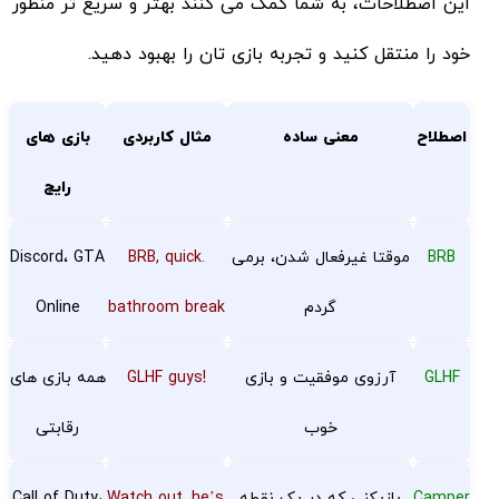
این اصطلاحات، به شما کمک می کنند بهتر و سریع تر منظور
خود را منتقل کنید و تجربه بازی تان را بهبود دهید.
اصطلاح
معنی ساده
مثال کاربردی
بازی های
رایج
BRB
موقتا غیرفعال شدن، برمی
.BRB, quick
Discord، GTA
گردم
bathroom break
Online
GLHF
آرزوی موفقیت و بازی
!GLHF guys
همه بازی های
خوب
رقابتی
Camper
بازیکنی که در یک نقطه
.Watch out, he’s
Call of Duty،