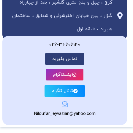
کرج ، چهل و پنج متری گلشهر ، بعد از چهارراه
گلزار ، بین خیابان اخترشرقی و شقایق ، ساختمان
هیربد ، طبقه اول
026-34606140
تماس بگیرید
اینستاگرام
کانال تلگرام
Niloufar_eyvazian@yahoo.com