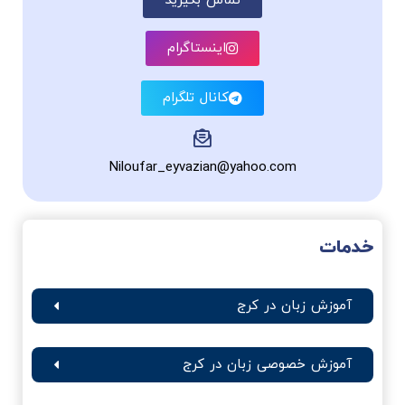
تماس بگیرید
اینستاگرام
کانال تلگرام
Niloufar_eyvazian@yahoo.com
خدمات
آموزش زبان در کرج
آموزش خصوصی زبان در کرج