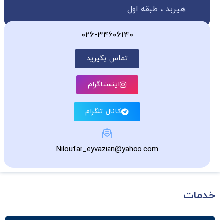
هیربد ، طبقه اول
026-34606140
تماس بگیرید
اینستاگرام
کانال تلگرام
Niloufar_eyvazian@yahoo.com
خدمات