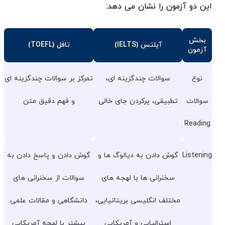
این دو آزمون را نشان می دهد:
بخش
آیلتس (IELTS)
تافل (TOEFL)
آزمون
نوع
سوالات چندگزینه ای،
تمرکز بر سوالات چندگزینه ای
سوالات
تطبیقی، پرکردن جای خالی
و فهم دقیق متن
Reading
Listening
گوش دادن به دیالوگ ها و
گوش دادن و پاسخ دادن به
سخنرانی ها با لهجه های
سوالات از سخنرانی های
مختلف انگلیسی بریتانیایی،
دانشگاهی و مقالات علمی
استرالیایی و آمریکایی
بیشتر با لهجه آمریکایی