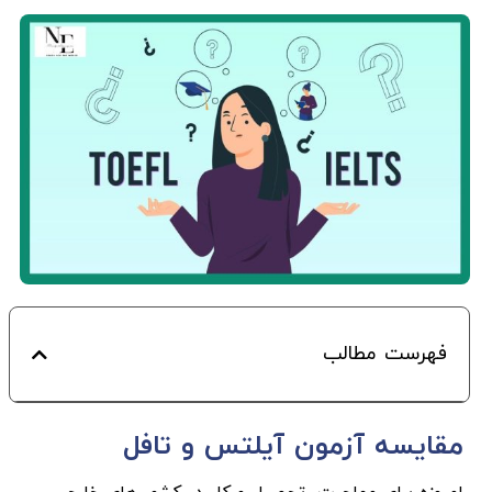
فهرست مطالب
مقایسه آزمون آیلتس و تافل